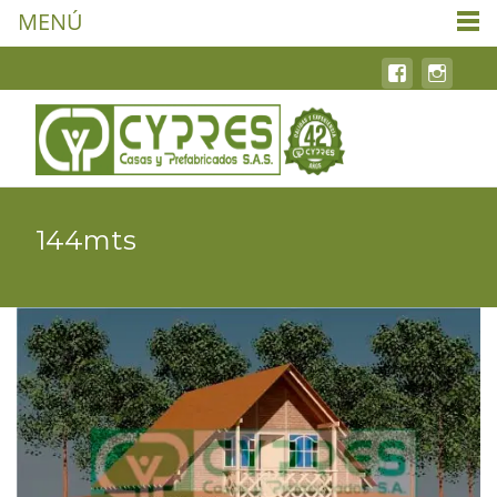
MENÚ
144mts