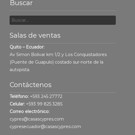
Buscar
Buscar
por:
Salas de ventas
Quito – Ecuador:
Av Simon Bolivar km 1/2 y Los Conquistadores
(Puente de Guapulo) costado sur-norte de la
autopista.
Contáctenos
Teléfono:
+593 245 27772
Celular:
+593 99 825 3285
Correo electrónico:
cypres@casascypres.com
cypresecuador@casascypres.com