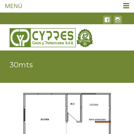
MENÚ
30mts