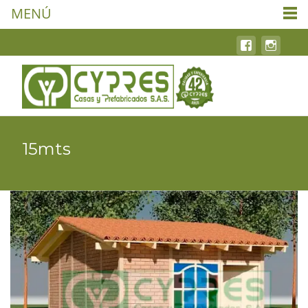
MENÚ
15mts