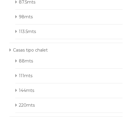
87.5mts
98mts
113.5mts
Casas tipo chalet
88mts
111mts
144mts
220mts