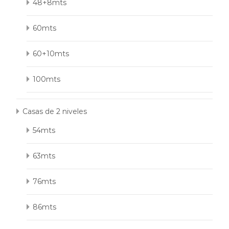
48+8mts
60mts
60+10mts
100mts
Casas de 2 niveles
54mts
63mts
76mts
86mts