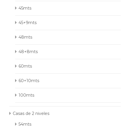
45mts
45+9mts
48mts
48+8mts
60mts
60+10mts
100mts
Casas de 2 niveles
54mts