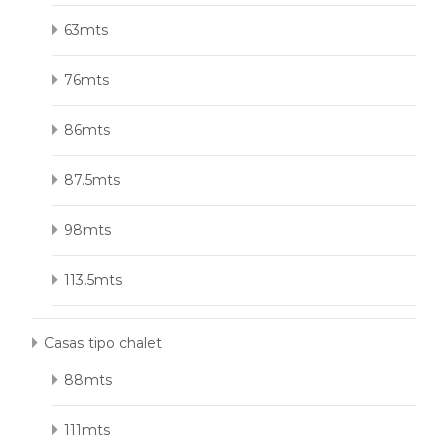
63mts
76mts
86mts
87.5mts
98mts
113.5mts
Casas tipo chalet
88mts
111mts