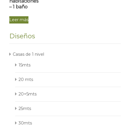
habitaciones
– 1 baño
Leer más
Diseños
Casas de 1 nivel
15mts
20 mts
20+5mts
25mts
30mts